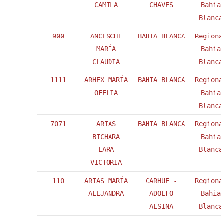
CAMILA
CHAVES
Bahia
Blanc
900
ANCESCHI
BAHIA BLANCA
Region
MARÍA
Bahia
CLAUDIA
Blanc
1111
ARHEX MARÍA
BAHIA BLANCA
Region
OFELIA
Bahia
Blanc
7071
ARIAS
BAHIA BLANCA
Region
BICHARA
Bahia
LARA
Blanc
VICTORIA
110
ARIAS MARÍA
CARHUE -
Region
ALEJANDRA
ADOLFO
Bahia
ALSINA
Blanc