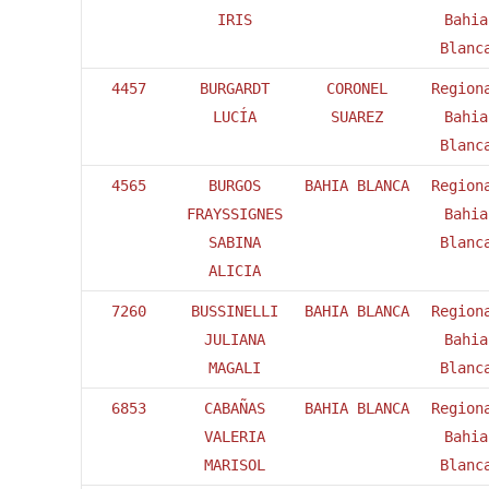
IRIS
Bahia
Blanc
4457
BURGARDT
CORONEL
Region
LUCÍA
SUAREZ
Bahia
Blanc
4565
BURGOS
BAHIA BLANCA
Region
FRAYSSIGNES
Bahia
SABINA
Blanc
ALICIA
7260
BUSSINELLI
BAHIA BLANCA
Region
JULIANA
Bahia
MAGALI
Blanc
6853
CABAÑAS
BAHIA BLANCA
Region
VALERIA
Bahia
MARISOL
Blanc