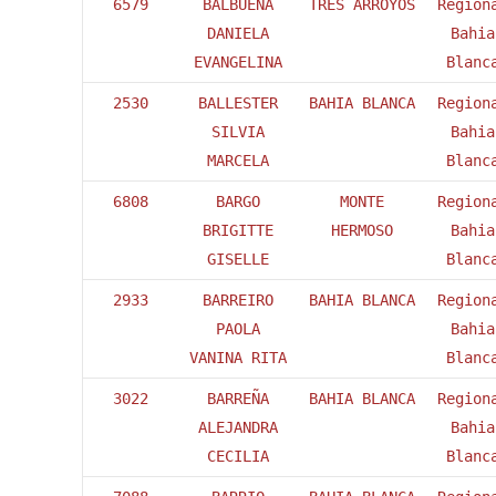
6579
BALBUENA
TRES ARROYOS
Region
DANIELA
Bahia
EVANGELINA
Blanc
2530
BALLESTER
BAHIA BLANCA
Region
SILVIA
Bahia
MARCELA
Blanc
6808
BARGO
MONTE
Region
BRIGITTE
HERMOSO
Bahia
GISELLE
Blanc
2933
BARREIRO
BAHIA BLANCA
Region
PAOLA
Bahia
VANINA RITA
Blanc
3022
BARREÑA
BAHIA BLANCA
Region
ALEJANDRA
Bahia
CECILIA
Blanc