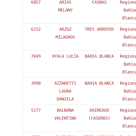
6057
ARIAS
CASBAS
Region
MELANY
Bahia
Blanc
6152
ARZOZ
TRES ARROYOS
Region
MILAGROS
Bahia
Blanc
7049
AYALA LUCÍA
BAHIA BLANCA
Region
Bahia
Blanc
3998
AZZARETTI
BAHIA BLANCA
Region
LAURA
Bahia
DANIELA
Blanc
5177
BALBONA
DAIREAUX
Region
VALENTINA
(CASEROS)
Bahia
Blanc