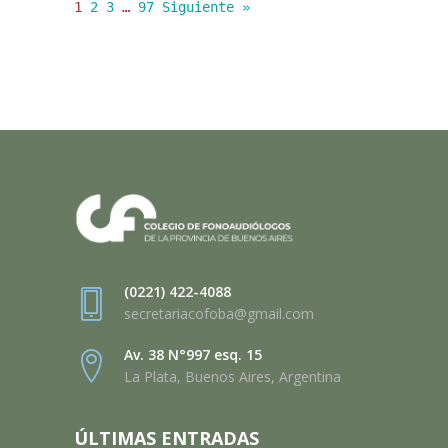
1
2
3
…
97
Siguiente »
(0221) 422-4088
secretariacofoba@gmail.com
Av. 38 N°997 esq. 15
La Plata, Buenos Aires, Argentina
ÚLTIMAS ENTRADAS