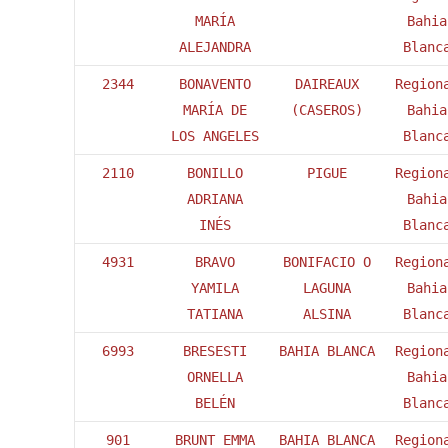
MARÍA
Bahia
ALEJANDRA
Blanc
2344
BONAVENTO
DAIREAUX
Region
MARÍA DE
(CASEROS)
Bahia
LOS ANGELES
Blanc
2110
BONILLO
PIGUE
Region
ADRIANA
Bahia
INÉS
Blanc
4931
BRAVO
BONIFACIO O
Region
YAMILA
LAGUNA
Bahia
TATIANA
ALSINA
Blanc
6993
BRESESTI
BAHIA BLANCA
Region
ORNELLA
Bahia
BELÉN
Blanc
901
BRUNT EMMA
BAHIA BLANCA
Region