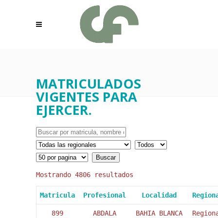
MATRICULADOS
VIGENTES PARA
EJERCER.
Buscar
Mostrando 4806 resultados
Matricula
Profesional
Localidad
Region
899
ABDALA
BAHIA BLANCA
Region