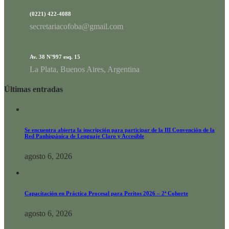
(0221) 422-4088
secretariacofoba@gmail.com
Av. 38 N°997 esq. 15
La Plata, Buenos Aires, Argentina
Últimas entradas
Se encuentra abierta la inscripción para participar de la III Convención de la
Red Panhispánica de Lenguaje Claro y Accesible
agosto 6, 2026
Capacitación en Práctica Procesal para Peritos 2026 – 2ª Cohorte
agosto 6, 2026