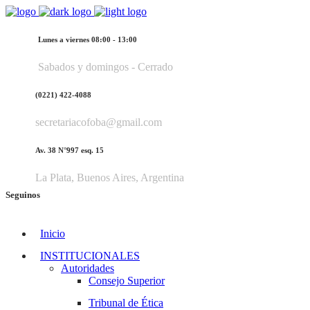
Lunes a viernes 08:00 - 13:00
Sabados y domingos - Cerrado
(0221) 422-4088
secretariacofoba@gmail.com
Av. 38 N°997 esq. 15
La Plata, Buenos Aires, Argentina
Seguinos
Inicio
INSTITUCIONALES
Autoridades
Consejo Superior
Tribunal de Ética