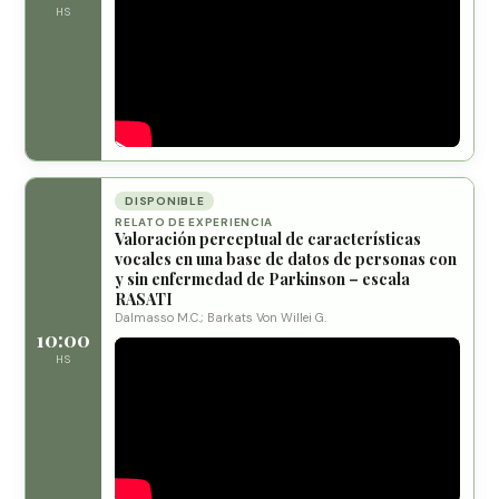
HS
DISPONIBLE
RELATO DE EXPERIENCIA
Valoración perceptual de características
vocales en una base de datos de personas con
y sin enfermedad de Parkinson – escala
RASATI
Dalmasso M.C.; Barkats Von Willei G.
10:00
HS