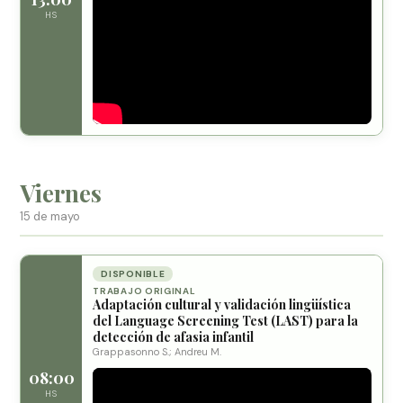
HS
Viernes
15 de mayo
DISPONIBLE
TRABAJO ORIGINAL
Adaptación cultural y validación lingüística
del Language Screening Test (LAST) para la
detección de afasia infantil
Grappasonno S.; Andreu M.
08:00
HS