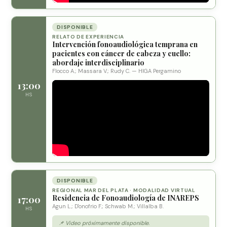
DISPONIBLE
RELATO DE EXPERIENCIA
Intervención fonoaudiológica temprana en
pacientes con cáncer de cabeza y cuello:
abordaje interdisciplinario
Flocco A.; Massara V.; Rudy C. — HIGA Pergamino
13:00
HS
DISPONIBLE
REGIONAL MAR DEL PLATA · MODALIDAD VIRTUAL
Residencia de Fonoaudiología de INAREPS
17:00
Agun L.; D'onofrio F.; Schwab M.; Villalba B.
HS
📌 Video próximamente disponible.