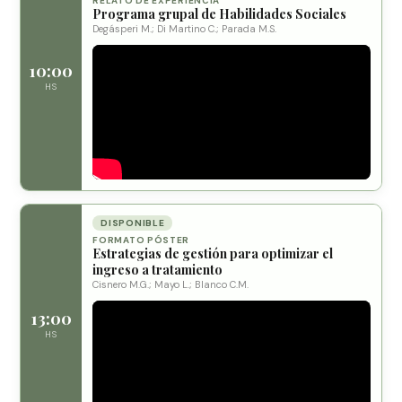
RELATO DE EXPERIENCIA
Programa grupal de Habilidades Sociales
Degásperi M.; Di Martino C.; Parada M.S.
10:00
HS
DISPONIBLE
FORMATO PÓSTER
Estrategias de gestión para optimizar el
ingreso a tratamiento
Cisnero M.G.; Mayo L.; Blanco C.M.
13:00
HS