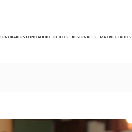
HONORARIOS FONOAUDIOLÓGICOS
REGIONALES
MATRICULADOS 
 - 13:00
(0221) 422-4088
Av. 
- Cerrado
secretariacofoba@gmail.com
La P