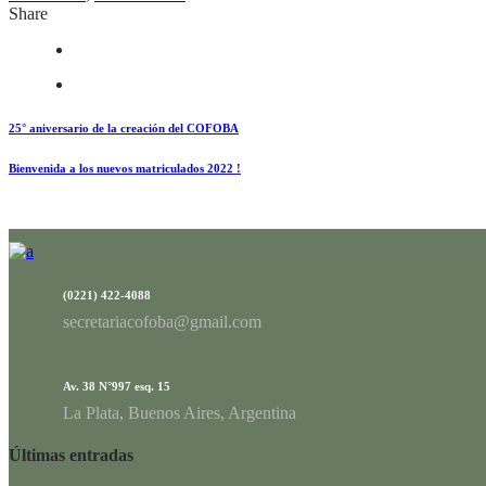
Share
25° aniversario de la creación del COFOBA
Bienvenida a los nuevos matriculados 2022 !
(0221) 422-4088
secretariacofoba@gmail.com
Av. 38 N°997 esq. 15
La Plata, Buenos Aires, Argentina
Últimas entradas