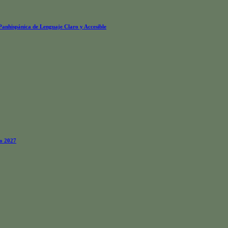
 Panhispánica de Lenguaje Claro y Accesible
ño 2027