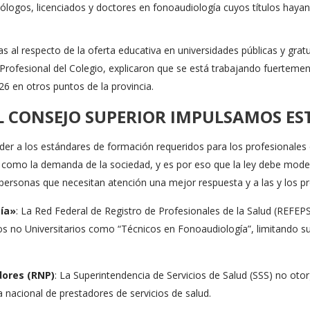
ólogos, licenciados y doctores en fonoaudiología cuyos títulos hayan
as al respecto de la oferta educativa en universidades públicas y grat
 Profesional del Colegio, explicaron que se está trabajando fuertemen
2026 en otros puntos de la provincia.
EL CONSEJO SUPERIOR IMPULSAMOS ES
onder a los estándares de formación requeridos para los profesionales
, como la demanda de la sociedad, y es por eso que la ley debe mode
 personas que necesitan atención una mejor respuesta y a las y los p
ía»
: La Red Federal de Registro de Profesionales de la Salud (REFEPS
rios no Universitarios como “Técnicos en Fonoaudiología”, limitando 
dores (RNP)
: La Superintendencia de Servicios de Salud (SSS) no ot
a nacional de prestadores de servicios de salud.