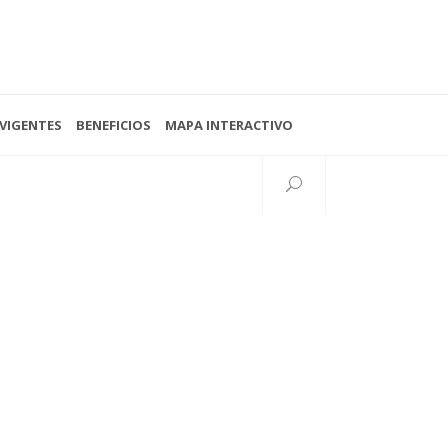
VIGENTES
BENEFICIOS
MAPA INTERACTIVO
Seguinos
38 N°997 esq. 15
lata, Buenos Aires, Argentina