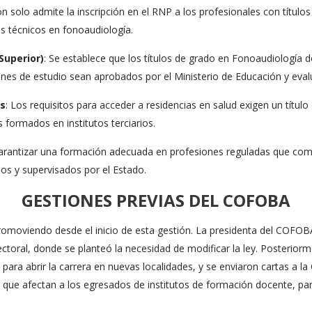
ión solo admite la inscripción en el RNP a los profesionales con títul
s técnicos en fonoaudiología.
Superior)
: Se establece que los títulos de grado en Fonoaudiología 
lanes de estudio sean aprobados por el Ministerio de Educación y ev
as
: Los requisitos para acceder a residencias en salud exigen un título
 formados en institutos terciarios.
garantizar una formación adecuada en profesiones reguladas que comp
dos y supervisados por el Estado.
GESTIONES PREVIAS DEL COFOBA
promoviendo desde el inicio de esta gestión. La presidenta del COFOBA,
ectoral, donde se planteó la necesidad de modificar la ley. Posterior
 para abrir la carrera en nuevas localidades, y se enviaron cartas a 
s que afectan a los egresados de institutos de formación docente, pa