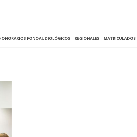
HONORARIOS FONOAUDIOLÓGICOS
REGIONALES
MATRICULADOS 
 - 13:00
(0221) 422-4088
Av. 
- Cerrado
secretariacofoba@gmail.com
La P