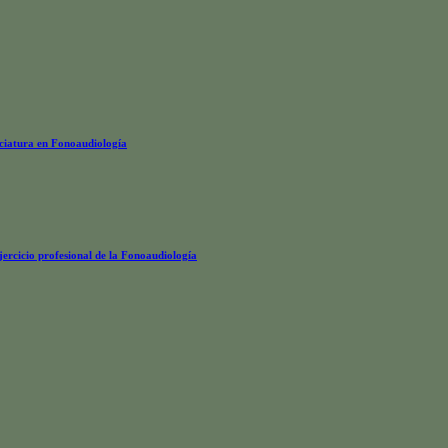
nciatura en Fonoaudiología
rcicio profesional de la Fonoaudiología