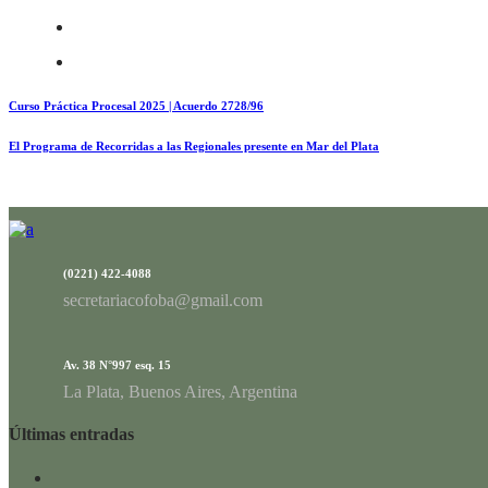
Curso Práctica Procesal 2025 | Acuerdo 2728/96
El Programa de Recorridas a las Regionales presente en Mar del Plata
(0221) 422-4088
secretariacofoba@gmail.com
Av. 38 N°997 esq. 15
La Plata, Buenos Aires, Argentina
Últimas entradas