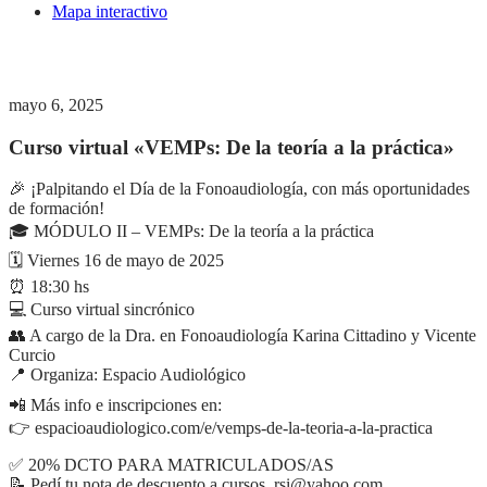
Mapa interactivo
mayo 6, 2025
Curso virtual «VEMPs: De la teoría a la práctica»
🎉 ¡Palpitando el Día de la Fonoaudiología, con más oportunidades
de formación!
🎓 MÓDULO II – VEMPs: De la teoría a la práctica
🗓 Viernes 16 de mayo de 2025
⏰ 18:30 hs
💻 Curso virtual sincrónico
👥 A cargo de la Dra. en Fonoaudiología Karina Cittadino y Vicente
Curcio
📍 Organiza: Espacio Audiológico
📲 Más info e inscripciones en:
👉 espacioaudiologico.com/e/vemps-de-la-teoria-a-la-practica
✅ 20% DCTO PARA MATRICULADOS/AS
📝 Pedí tu nota de descuento a cursos_rsi@yahoo.com