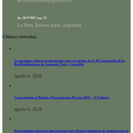
secretariacofoba@gmail.com
Av. 38 N°997 esq. 15
La Plata, Buenos Aires, Argentina
Últimas entradas
Se encuentra abierta la inscripción para participar de la III Convención de la
Red Panhispánica de Lenguaje Claro y Accesible
agosto 6, 2026
Capacitación en Práctica Procesal para Peritos 2026 – 2ª Cohorte
agosto 6, 2026
En septiembre abren las inscripciones para Peritos Auxiliares de Justicia para el