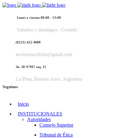
Lunes a viernes 08:00 - 13:00
Sabados y domingos - Cerrado
(0221) 422-4088
secretariacofoba@gmail.com
Av. 38 N°997 esq. 15
La Plata, Buenos Aires, Argentina
Seguinos
Inicio
INSTITUCIONALES
Autoridades
Consejo Superior
Tribunal de Ética