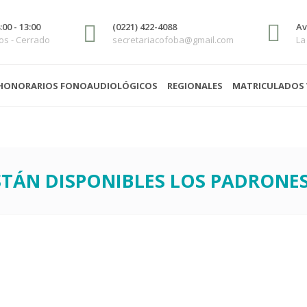
00 - 13:00
(0221) 422-4088
Av
s - Cerrado
secretariacofoba@gmail.com
La
HONORARIOS FONOAUDIOLÓGICOS
REGIONALES
MATRICULADOS 
STÁN DISPONIBLES LOS PADRONES