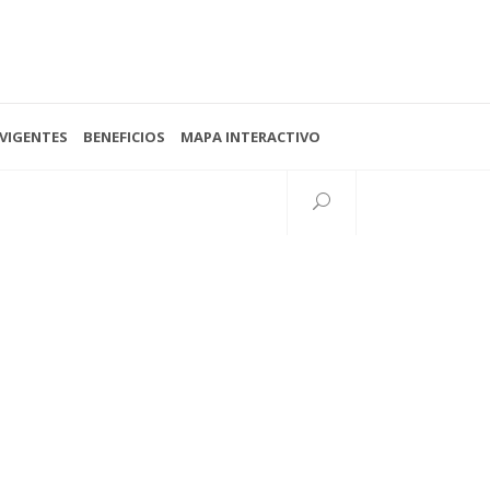
VIGENTES
BENEFICIOS
MAPA INTERACTIVO
Seguinos
38 N°997 esq. 15
lata, Buenos Aires, Argentina