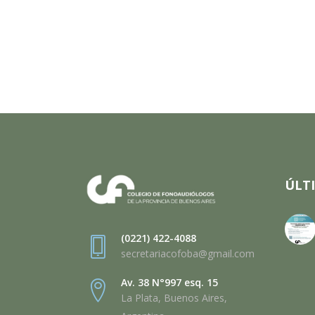
ÚLT
(0221) 422-4088
secretariacofoba@gmail.com
Av. 38 N°997 esq. 15
La Plata, Buenos Aires,