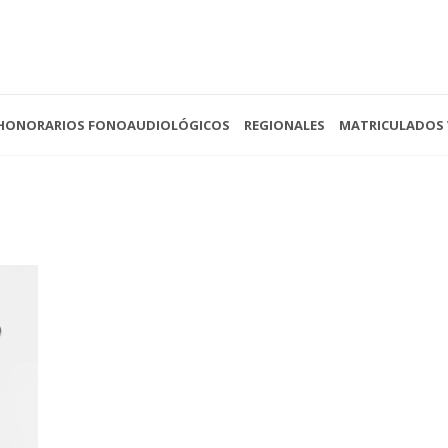
HONORARIOS FONOAUDIOLÓGICOS
REGIONALES
MATRICULADOS 
 - 13:00
(0221) 422-4088
Av. 
- Cerrado
secretariacofoba@gmail.com
La P