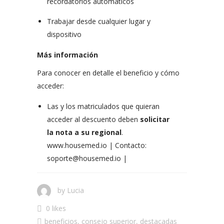
recordatorios automáticos
Trabajar desde cualquier lugar y
dispositivo
Más información
Para conocer en detalle el beneficio y cómo
acceder:
Las y los matriculados que quieran
acceder al descuento deben
solicitar
la nota a su regional
.
www.housemed.io | Contacto:
soporte@housemed.io |
by
Lucia
0 likes
beneficios
,
consejo superior
,
destacadas