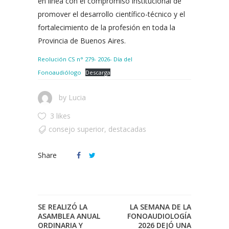
en línea con el compromiso institucional de
promover el desarrollo científico-técnico y el
fortalecimiento de la profesión en toda la
Provincia de Buenos Aires.
Reolución CS n° 279- 2026- Día del
Fonoaudiólogo
Descarga
by
Lucia
3 likes
consejo superior
,
destacadas
Share
SE REALIZÓ LA
LA SEMANA DE LA
ASAMBLEA ANUAL
FONOAUDIOLOGÍA
ORDINARIA Y
2026 DEJÓ UNA