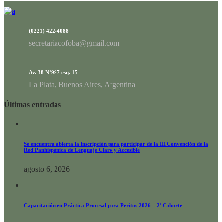
(0221) 422-4088
secretariacofoba@gmail.com
Av. 38 N°997 esq. 15
La Plata, Buenos Aires, Argentina
Últimas entradas
Se encuentra abierta la inscripción para participar de la III Convención de la
Red Panhispánica de Lenguaje Claro y Accesible
agosto 6, 2026
Capacitación en Práctica Procesal para Peritos 2026 – 2ª Cohorte