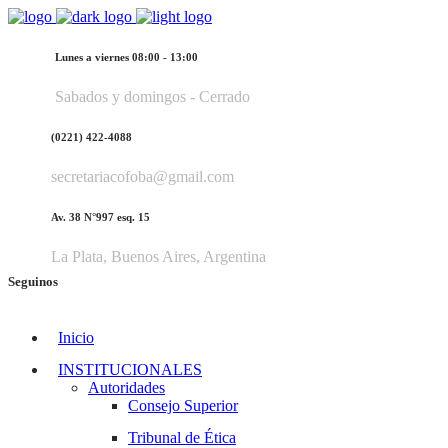
Lunes a viernes 08:00 - 13:00
Sabados y domingos - Cerrado
(0221) 422-4088
secretariacofoba@gmail.com
Av. 38 N°997 esq. 15
La Plata, Buenos Aires, Argentina
Seguinos
Inicio
INSTITUCIONALES
Autoridades
Consejo Superior
Tribunal de Ética