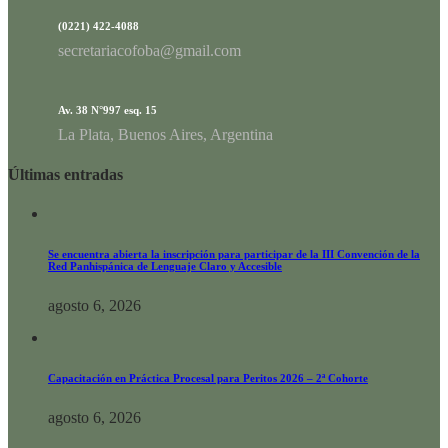
(0221) 422-4088
secretariacofoba@gmail.com
Av. 38 N°997 esq. 15
La Plata, Buenos Aires, Argentina
Últimas entradas
Se encuentra abierta la inscripción para participar de la III Convención de la
Red Panhispánica de Lenguaje Claro y Accesible
agosto 6, 2026
Capacitación en Práctica Procesal para Peritos 2026 – 2ª Cohorte
agosto 6, 2026