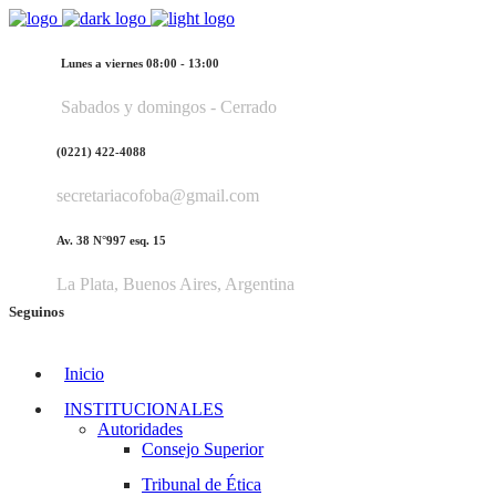
Lunes a viernes 08:00 - 13:00
Sabados y domingos - Cerrado
(0221) 422-4088
secretariacofoba@gmail.com
Av. 38 N°997 esq. 15
La Plata, Buenos Aires, Argentina
Seguinos
Inicio
INSTITUCIONALES
Autoridades
Consejo Superior
Tribunal de Ética