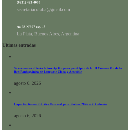
(0221) 422-4088
secretariacofoba@gmail.com
Av. 38 N°997 esq. 15
La Plata, Buenos Aires, Argentina
Últimas entradas
Se encuentra abierta la inscripción para participar de la III Convención de la
Red Panhispánica de Lenguaje Claro y Accesible
agosto 6, 2026
Capacitación en Práctica Procesal para Peritos 2026 – 2ª Cohorte
agosto 6, 2026