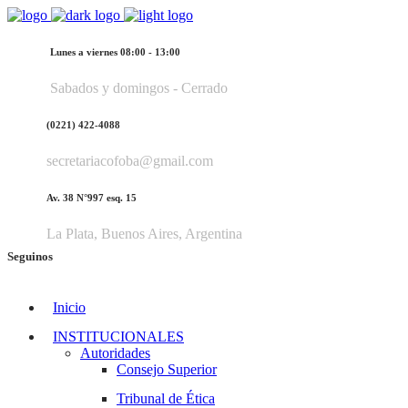
Lunes a viernes 08:00 - 13:00
Sabados y domingos - Cerrado
(0221) 422-4088
secretariacofoba@gmail.com
Av. 38 N°997 esq. 15
La Plata, Buenos Aires, Argentina
Seguinos
Inicio
INSTITUCIONALES
Autoridades
Consejo Superior
Tribunal de Ética