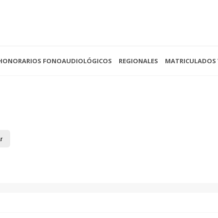
HONORARIOS FONOAUDIOLÓGICOS
REGIONALES
MATRICULADOS 
 - 13:00
(0221) 422-4088
Av. 
- Cerrado
secretariacofoba@gmail.com
La P
r