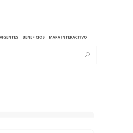
VIGENTES
BENEFICIOS
MAPA INTERACTIVO
Seguinos
38 N°997 esq. 15
lata, Buenos Aires, Argentina