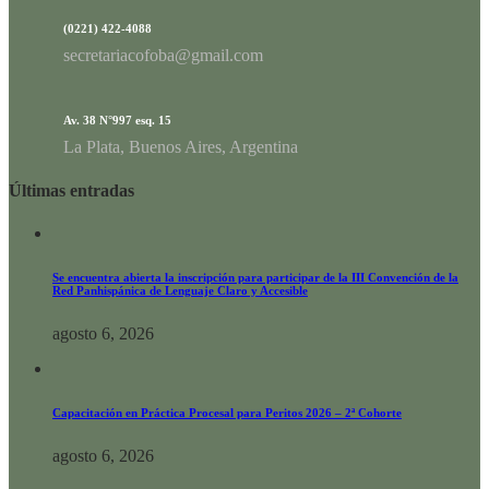
(0221) 422-4088
secretariacofoba@gmail.com
Av. 38 N°997 esq. 15
La Plata, Buenos Aires, Argentina
Últimas entradas
Se encuentra abierta la inscripción para participar de la III Convención de la
Red Panhispánica de Lenguaje Claro y Accesible
agosto 6, 2026
Capacitación en Práctica Procesal para Peritos 2026 – 2ª Cohorte
agosto 6, 2026