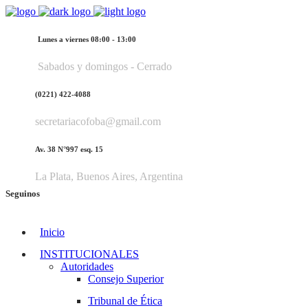
Lunes a viernes 08:00 - 13:00
Sabados y domingos - Cerrado
(0221) 422-4088
secretariacofoba@gmail.com
Av. 38 N°997 esq. 15
La Plata, Buenos Aires, Argentina
Seguinos
Inicio
INSTITUCIONALES
Autoridades
Consejo Superior
Tribunal de Ética