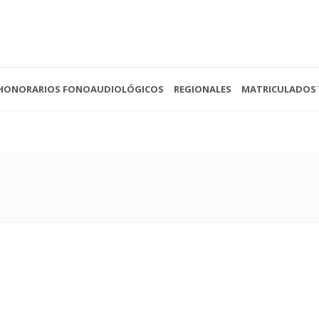
HONORARIOS FONOAUDIOLÓGICOS
REGIONALES
MATRICULADOS 
 - 13:00
(0221) 422-4088
Av. 
- Cerrado
secretariacofoba@gmail.com
La P