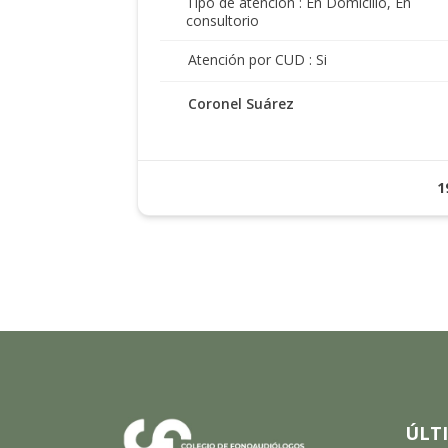
Tipo de atención : En Domicilio, En
consultorio
Atención por CUD : Si
Coronel Suárez
1
ÚLT