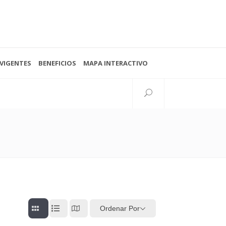
VIGENTES
BENEFICIOS
MAPA INTERACTIVO
Seguinos
38 N°997 esq. 15
lata, Buenos Aires, Argentina
Ordenar Por