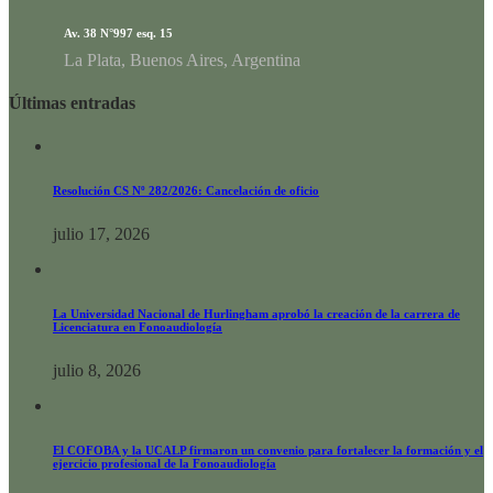
Av. 38 N°997 esq. 15
La Plata, Buenos Aires, Argentina
Últimas entradas
Resolución CS Nº 282/2026: Cancelación de oficio
julio 17, 2026
La Universidad Nacional de Hurlingham aprobó la creación de la carrera de
Licenciatura en Fonoaudiología
julio 8, 2026
El COFOBA y la UCALP firmaron un convenio para fortalecer la formación y el
ejercicio profesional de la Fonoaudiología