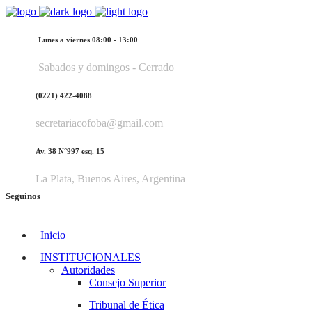
Lunes a viernes 08:00 - 13:00
Sabados y domingos - Cerrado
(0221) 422-4088
secretariacofoba@gmail.com
Av. 38 N°997 esq. 15
La Plata, Buenos Aires, Argentina
Seguinos
Inicio
INSTITUCIONALES
Autoridades
Consejo Superior
Tribunal de Ética