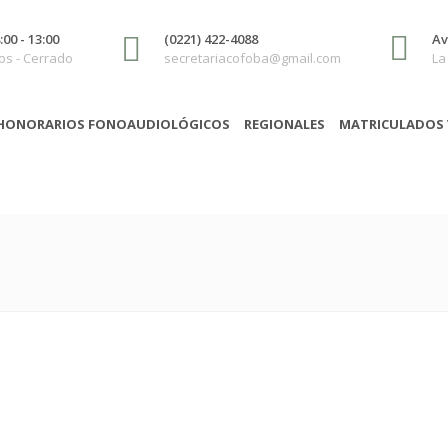
00 - 13:00
(0221) 422-4088
Av
s - Cerrado
secretariacofoba@gmail.com
La
HONORARIOS FONOAUDIOLÓGICOS
REGIONALES
MATRICULADOS 