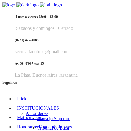
Lunes a viernes 08:00 - 13:00
Sabados y domingos - Cerrado
(0221) 422-4088
secretariacofoba@gmail.com
Av. 38 N°997 esq. 15
La Plata, Buenos Aires, Argentina
Seguinos
Inicio
INSTITUCIONALES
Autoridades
Matriculación
Consejo Superior
Honorarios Fonoaudiológicos
Tribunal de Ética