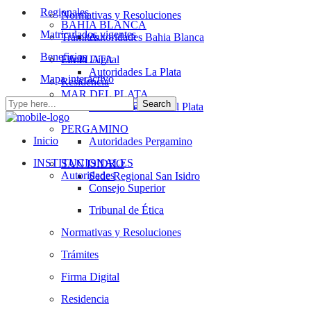
Regionales
Normativas y Resoluciones
BAHÍA BLANCA
Matriculados vigentes
Trámites
Autoridades Bahia Blanca
Beneficios
Firma Digital
LA PLATA
Autoridades La Plata
Mapa interactivo
Residencia
MAR DEL PLATA
Instituciones vinculadas
Autoridades Mar del Plata
PERGAMINO
Inicio
Autoridades Pergamino
INSTITUCIONALES
SAN ISIDRO
Autoridades
Sede Regional San Isidro
Consejo Superior
Tribunal de Ética
Normativas y Resoluciones
Trámites
Firma Digital
Residencia