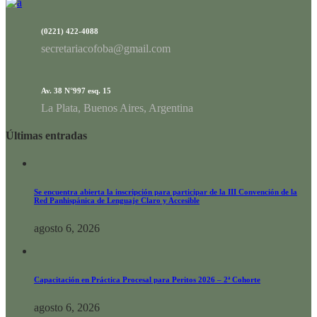
(0221) 422-4088
secretariacofoba@gmail.com
Av. 38 N°997 esq. 15
La Plata, Buenos Aires, Argentina
Últimas entradas
Se encuentra abierta la inscripción para participar de la III Convención de la
Red Panhispánica de Lenguaje Claro y Accesible
agosto 6, 2026
Capacitación en Práctica Procesal para Peritos 2026 – 2ª Cohorte
agosto 6, 2026