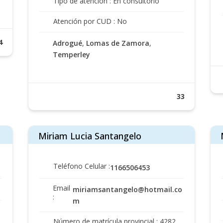
Tipo de atención : En consultorio
Atención por CUD : No
4
Adrogué
,
Lomas de Zamora
,
Temperley
33
Miriam Lucia Santangelo
Teléfono Celular :
1166506453
Email
miriamsantangelo@hotmail.co
:
m
Número de matrícula provincial : 4282