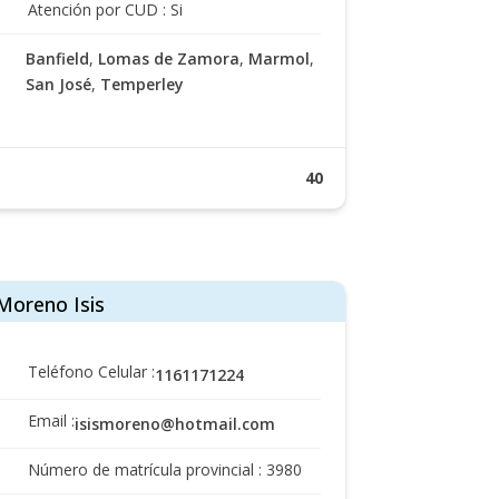
Atención por CUD : Si
Banfield
,
Lomas de Zamora
,
Marmol
,
San José
,
Temperley
40
Moreno Isis
Teléfono Celular :
1161171224
Email :
isismoreno@hotmail.com
Número de matrícula provincial : 3980