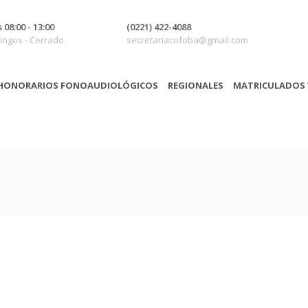
 08:00 - 13:00
(0221) 422-4088
ngos - Cerrado
secretariacofoba@gmail.com
HONORARIOS FONOAUDIOLÓGICOS
REGIONALES
MATRICULADOS 