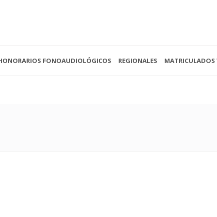
HONORARIOS FONOAUDIOLÓGICOS
REGIONALES
MATRICULADOS 
 - 13:00
(0221) 422-4088
Av. 
- Cerrado
secretariacofoba@gmail.com
La P