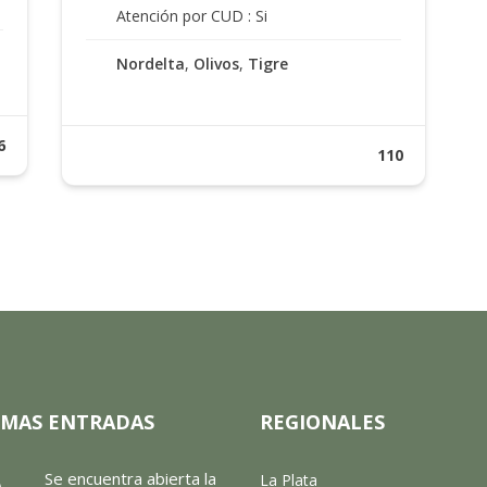
Atención por CUD : Si
Nordelta
,
Olivos
,
Tigre
6
110
IMAS ENTRADAS
REGIONALES
Se encuentra abierta la
La Plata