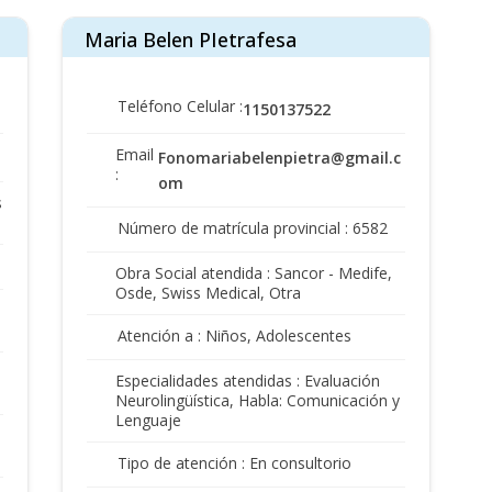
Maria Belen PIetrafesa
Teléfono Celular :
1150137522
Email
m
Fonomariabelenpietra@gmail.c
:
om
s
Número de matrícula provincial : 6582
Obra Social atendida : Sancor - Medife,
Osde, Swiss Medical, Otra
Atención a : Niños, Adolescentes
Especialidades atendidas : Evaluación
Neurolingüística, Habla: Comunicación y
Lenguaje
Tipo de atención : En consultorio