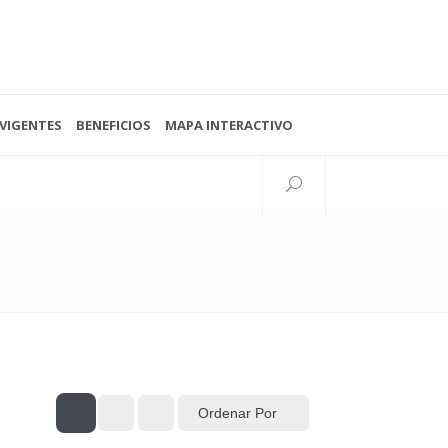
VIGENTES
BENEFICIOS
MAPA INTERACTIVO
Seguinos
38 N°997 esq. 15
lata, Buenos Aires, Argentina
Ordenar Por