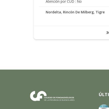
Atención por CUD : No
Nordelta
,
Rincón De Milberg
,
Tigre
3
ÚLT