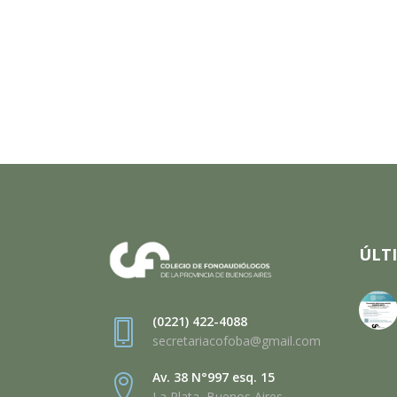
ÚLT
(0221) 422-4088
secretariacofoba@gmail.com
Av. 38 N°997 esq. 15
La Plata, Buenos Aires,