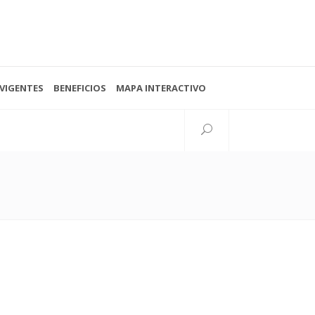
VIGENTES
BENEFICIOS
MAPA INTERACTIVO
Seguinos
38 N°997 esq. 15
lata, Buenos Aires, Argentina