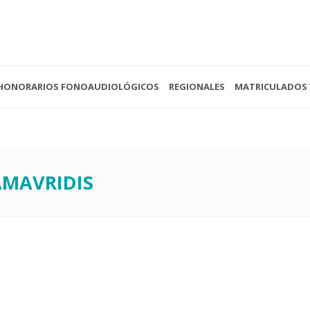
HONORARIOS FONOAUDIOLÓGICOS
REGIONALES
MATRICULADOS 
 - 13:00
(0221) 422-4088
Av. 
- Cerrado
secretariacofoba@gmail.com
La P
AMAVRIDIS