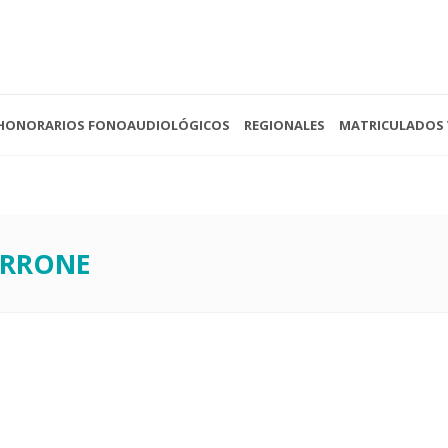
HONORARIOS FONOAUDIOLÓGICOS
REGIONALES
MATRICULADOS 
 - 13:00
(0221) 422-4088
Av. 
- Cerrado
secretariacofoba@gmail.com
La P
ARRONE