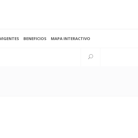
VIGENTES
BENEFICIOS
MAPA INTERACTIVO
Seguinos
38 N°997 esq. 15
lata, Buenos Aires, Argentina