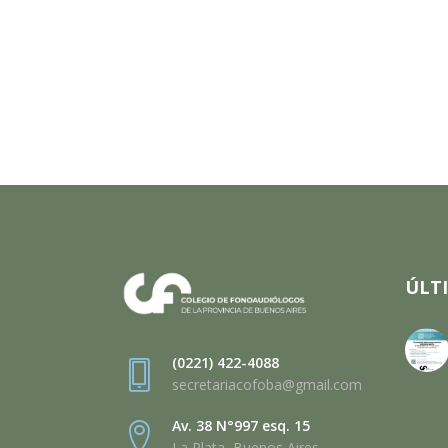
ÚLT
(0221) 422-4088
secretariacofoba@gmail.com
Av. 38 N°997 esq. 15
La Plata, Buenos Aires,