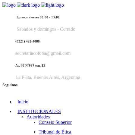
Lunes a viernes 08:00 - 13:00
Sabados y domingos - Cerrado
(0221) 422-4088
secretariacofoba@gmail.com
Av. 38 N°997 esq. 15
La Plata, Buenos Aires, Argentina
Seguinos
Inicio
INSTITUCIONALES
Autoridades
Consejo Superior
Tribunal de Ética