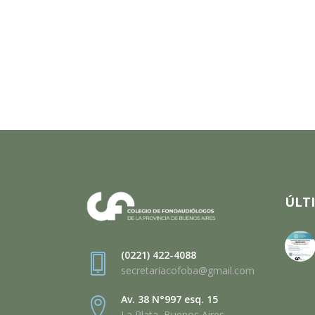
ÚLT
(0221) 422-4088
secretariacofoba@gmail.com
Av. 38 N°997 esq. 15
La Plata, Buenos Aires,