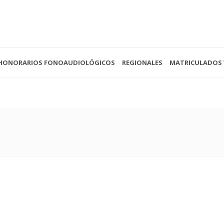
HONORARIOS FONOAUDIOLÓGICOS
REGIONALES
MATRICULADOS 
 - 13:00
(0221) 422-4088
Av. 
- Cerrado
secretariacofoba@gmail.com
La P