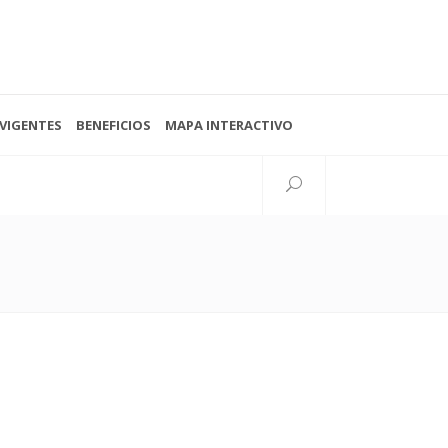
VIGENTES
BENEFICIOS
MAPA INTERACTIVO
Seguinos
38 N°997 esq. 15
lata, Buenos Aires, Argentina