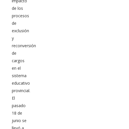
impacto
de los
procesos
de
exclusión
y
reconversión
de
cargos
en el
sistema
educativo
provincial.
El
pasado
18 de
junio se
llevó a