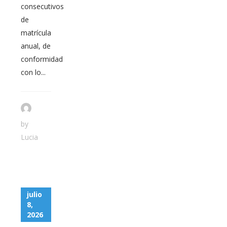
consecutivos
de
matrícula
anual, de
conformidad
con lo...
by
Lucia
julio
8,
2026