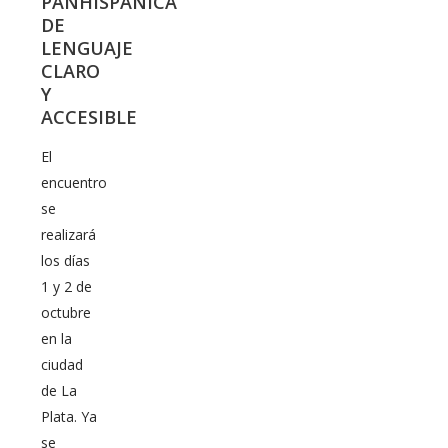
PANHISPÁNICA
DE
LENGUAJE
CLARO
Y
ACCESIBLE
El
encuentro
se
realizará
los días
1 y 2 de
octubre
en la
ciudad
de La
Plata. Ya
se