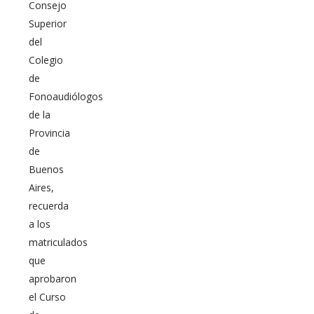
Consejo
Superior
del
Colegio
de
Fonoaudiólogos
de la
Provincia
de
Buenos
Aires,
recuerda
a los
matriculados
que
aprobaron
el Curso