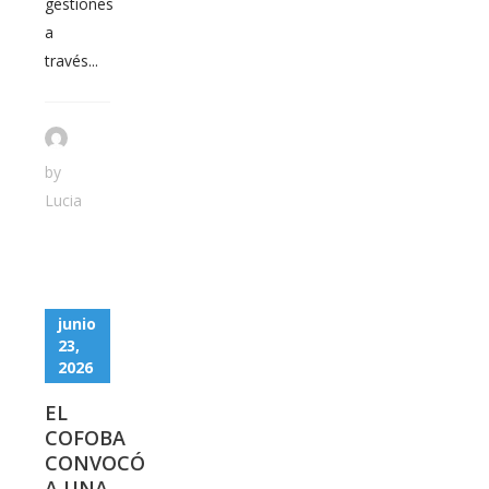
gestiones
a
través...
by
Lucia
junio
23,
2026
EL
COFOBA
CONVOCÓ
A UNA