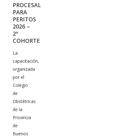
PROCESAL
PARA
PERITOS
2026 –
2ª
COHORTE
La
capacitación,
organizada
por el
Colegio
de
Obstétricas
de la
Provincia
de
Buenos