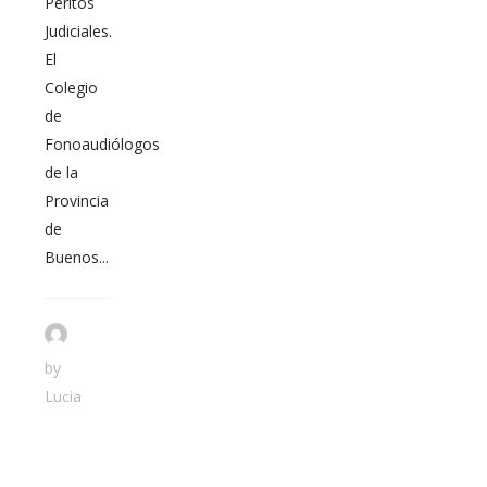
Peritos
Judiciales.
El
Colegio
de
Fonoaudiólogos
de la
Provincia
de
Buenos...
by
Lucia