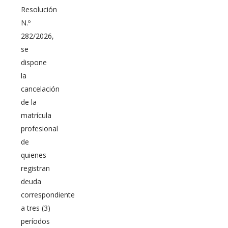
Resolución
N.º
282/2026,
se
dispone
la
cancelación
de la
matrícula
profesional
de
quienes
registran
deuda
correspondiente
a tres (3)
períodos