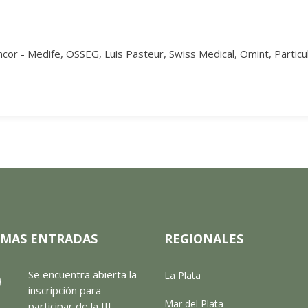
cor - Medife, OSSEG, Luis Pasteur, Swiss Medical, Omint, Particu
IMAS ENTRADAS
REGIONALES
Se encuentra abierta la
La Plata
inscripción para
Mar del Plata
participar de la III