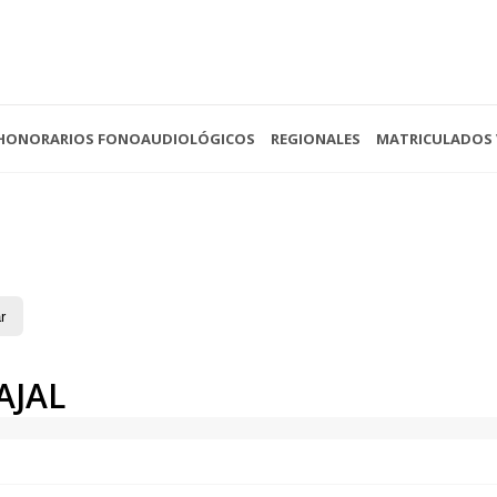
HONORARIOS FONOAUDIOLÓGICOS
REGIONALES
MATRICULADOS 
 - 13:00
(0221) 422-4088
Av. 
- Cerrado
secretariacofoba@gmail.com
La P
r
AJAL