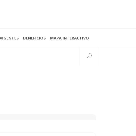
VIGENTES
BENEFICIOS
MAPA INTERACTIVO
Seguinos
38 N°997 esq. 15
lata, Buenos Aires, Argentina