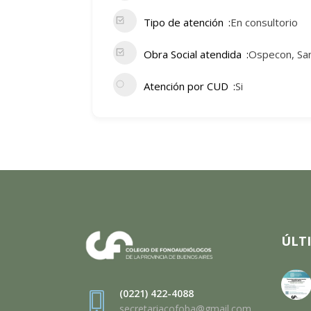
Tipo de atención
En consultorio
Obra Social atendida
Ospecon, San
Atención por CUD
Si
ÚLT
(0221) 422-4088
secretariacofoba@gmail.com