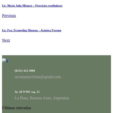
Lic. María Julia Mónaco – Ejercicios vestibulares
Previous
Lic. Fga. Evangelina Masessa – Acústica Forense
Next
(0221) 422-4088
secretariacofoba@gmail.com
Av. 38 N°997 esq. 15
La Plata, Buenos Aires, Argentina
Últimas entradas