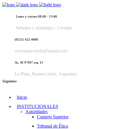
Lunes a viernes 08:00 - 13:00
Sabados y domingos - Cerrado
(0221) 422-4088
secretariacofoba@gmail.com
Av. 38 N°997 esq. 15
La Plata, Buenos Aires, Argentina
Seguinos
Inicio
INSTITUCIONALES
Autoridades
Consejo Superior
Tribunal de Ética