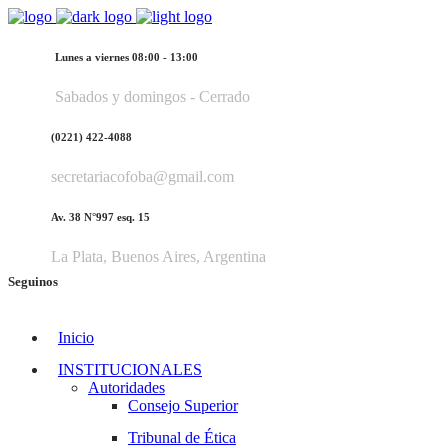
Lunes a viernes 08:00 - 13:00
Sabados y domingos - Cerrado
(0221) 422-4088
secretariacofoba@gmail.com
Av. 38 N°997 esq. 15
La Plata, Buenos Aires, Argentina
Seguinos
Inicio
INSTITUCIONALES
Autoridades
Consejo Superior
Tribunal de Ética