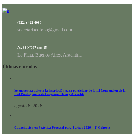
(0221) 422-4088
secretariacofoba@gmail.com
Av. 38 N°997 esq. 15
La Plata, Buenos Aires, Argentina
Últimas entradas
Se encuentra abierta la inscripción para participar de la III Convención de la
Red Panhispánica de Lenguaje Claro y Accesible
agosto 6, 2026
Capacitación en Práctica Procesal para Peritos 2026 – 2ª Cohorte